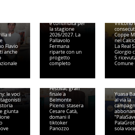
Dal Volley S3
alle prime
squadre, qualità
e continuità per
Vincono 
la stagione
consecut
illa il
2026/2027. La
Coppe M
e
Pallavolo
nel Calcio
o Flavio
Fermana
La Real 
ti anche
riparte con un
Giorgio c
o
progetto
5 ricevut
azionale
completo
Comune
Volley
Picenum
Festival, gran
y: le voci
finale a
Yuasa Ba
otagonisti
Belmonte
al via la
storia
Piceno: stasera
campag
le giunta
Cesare Catà,
abbonam
zione
domani il
"PalaSave
o
tiktoker
PalaGrot
nove
Panozzo
sola voce