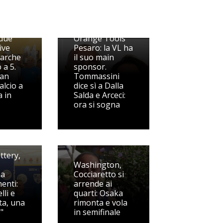
Nasce la CMT
due
Orange Tools
ive
Pesaro: la VL ha
arche
il suo main
 a 5.
sponsor.
San
Tommassini
alcio a
dice sì a Dalla
a in
Salda e Arceci:
ora si sogna
ttery,
Washington,
na
Cocciaretto si
enti:
arrende ai
lli e
quarti: Osaka
ta, una
rimonta e vola
"
in semifinale