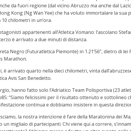
anche da fuori regione (dal vicino Abruzzo ma anche dal Lazi
di Hong Kong (Ng Wan Yee) che ha voluto immortalare la sua 
 10 chilometri in un’ora.
tagonisti appartenenti all’Atletica Vomano: l’ascolano Stefa
terzo è arrivato a due minuti di distanza.
eta Negro (Futuratletica Piemonte) in 1.21’56”, dietro di lei
is Marathon.
 è arrivato quarto nella dieci chilometri, vinta dall’abruzze
etica Avis San Benedetto.
rgio, hanno fatto solo l’Adriatico Team Polisportiva (23 atleti
85: “Siamo felicissimi per il risultato ottenuto e sottolineo c
nifestazione continua e dobbiamo insistere in questa direzio
 riusciamo, la nostra intenzione è fare della Maratonina dei 
 un migliaio di partecipanti. Chi viene qui a correre, s’inna