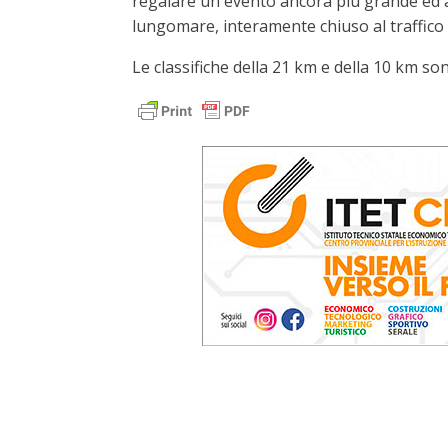
regalare un evento ancora più grande ed ac
lungomare, interamente chiuso al traffico 
Le classifiche della 21 km e della 10 km so
VL Pesaro, CMT