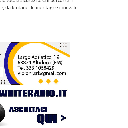
 totale sicurezza. Chi percorre il
 e, da lontano, le montagne innevate”.