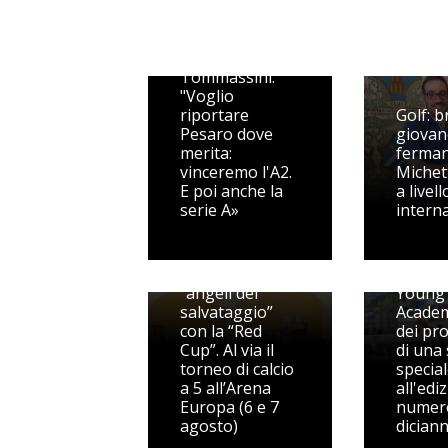
è title sponsor.
Arceci: "Un
regalo alla
città".
Tommassini:
"Voglio
riportare
Golf: br
Pesaro dove
giovan
merita:
ferman
vinceremo l'A2.
Michet
E poi anche la
a livell
serie A»
intern
Scendono in
campo gli
Beach 
“angeli del
Young
salvataggio”
Academ
con la “Red
dei pr
Cup”. Al via il
di una 
torneo di calcio
specia
a 5 all’Arena
all'edi
Europa (6 e 7
numer
agosto)
dician