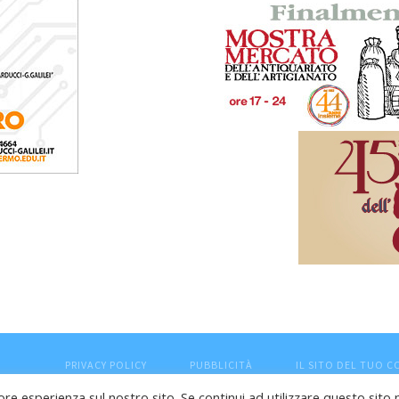
PRIVACY POLICY
PUBBLICITÀ
IL SITO DEL TUO 
ore esperienza sul nostro sito. Se continui ad utilizzare questo sito 