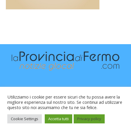
Utilizziamo i cookie per essere sicuri che tu possa avere la
migliore esperienza sul nostro sito. Se continui ad utilizzare
questo sito noi assumiamo che tu ne sia felice.
Raffaele Vitali - via Leopardi 10 - 61121 Pesaro (PU) -
Cod.Fisc VTLRFL77B02L500Y - Testata giornalistica, aut.
Cookie Settings
Accetta tutti
Privacy policy
Trib.Fermo n.04/2010 del 05/08/2010