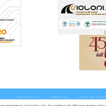
PRIVACY POLICY
PUBBLICITÀ
IL SITO DEL TUO 
ore esperienza sul nostro sito. Se continui ad utilizzare questo sito 