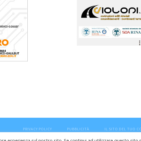
PRIVACY POLICY
PUBBLICITÀ
IL SITO DEL TUO 
ore esperienza sul nostro sito. Se continui ad utilizzare questo sito 