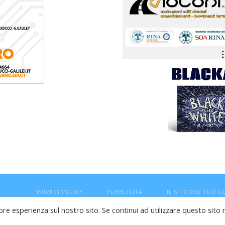
PRIVACY POLICY
PUBBLICITÀ
IL SITO DEL TUO 
ore esperienza sul nostro sito. Se continui ad utilizzare questo sito 
esaro (PU) - Cod.Fisc VTLRFL77B02L500Y - Testata giornalisti