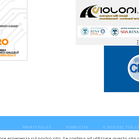
PRIVACY POLICY
PUBBLICITÀ
IL SITO DEL TUO 
ore esperienza sul nostro sito. Se continui ad utilizzare questo sito 