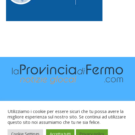
Utilizziamo i cookie per essere sicuri che tu possa avere la
migliore esperienza sul nostro sito. Se continui ad utilizzare
questo sito noi assumiamo che tu ne sia felice.
Raffaele Vitali - via Leopardi 10 - 61121 Pesaro (PU) -
Cod.Fisc VTLRFL77B02L500Y - Testata giornalistica, aut.
Cookie Settings
Accetta tutti
Privacy policy