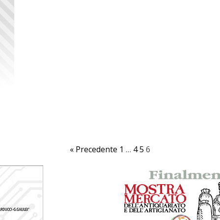
« Precedente
1
…
4
5
6