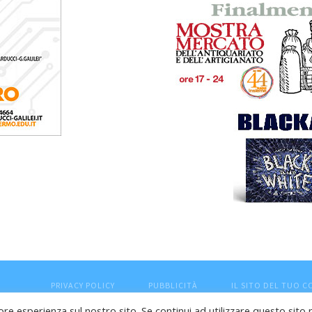
PRIVACY POLICY
PUBBLICITÀ
IL SITO DEL TUO 
ore esperienza sul nostro sito. Se continui ad utilizzare questo sito 