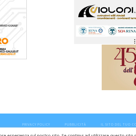
PRIVACY POLICY
PUBBLICITÀ
IL SITO DEL TUO 
ore esperienza sul nostro sito. Se continui ad utilizzare questo sito 