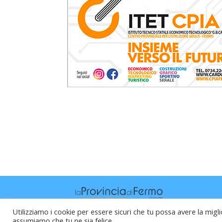
Utilizziamo i cookie per essere sicuri che tu possa avere la migli
assumiamo che tu ne sia felice.
Raffaele Vitali - via Leopardi 10 - 61121 P