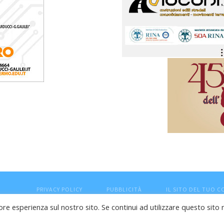
PRIVACY POLICY
PUBBLICITÀ
IL SITO DEL TUO 
ore esperienza sul nostro sito. Se continui ad utilizzare questo sito 
esaro (PU) - Cod.Fisc VTLRFL77B02L500Y - Testata giornalisti