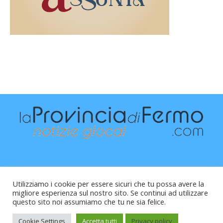
Utilizziamo i cookie per essere sicuri che tu possa avere la
migliore esperienza sul nostro sito. Se continui ad utilizzare
questo sito noi assumiamo che tu ne sia felice.
Raffaele Vitali - via Leopardi 10 - 61121 Pesaro (PU) -
Cod.Fisc VTLRFL77B02L500Y - Testata giornalistica, aut.
Cookie Settings
Accetta tutti
Privacy policy