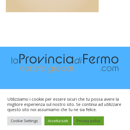
Utilizziamo i cookie per essere sicuri che tu possa avere la
migliore esperienza sul nostro sito. Se continui ad utilizzare
questo sito noi assumiamo che tu ne sia felice.
Raffaele Vitali - via Leopardi 10 - 61121 Pesaro (PU) -
Cod.Fisc VTLRFL77B02L500Y - Testata giornalistica, aut.
Cookie Settings
Accetta tutti
Privacy policy
Trib.Fermo n.04/2010 del 05/08/2010