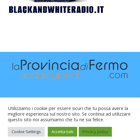
Utilizziamo i cookie per essere sicuri che tu possa avere la
migliore esperienza sul nostro sito. Se continui ad utilizzare
questo sito noi assumiamo che tu ne sia felice.
Raffaele Vitali - via Leopardi 10 - 61121 Pesaro (PU) -
Cod.Fisc VTLRFL77B02L500Y - Testata giornalistica, aut.
Cookie Settings
Accetta tutti
Privacy policy
Trib.Fermo n.04/2010 del 05/08/2010