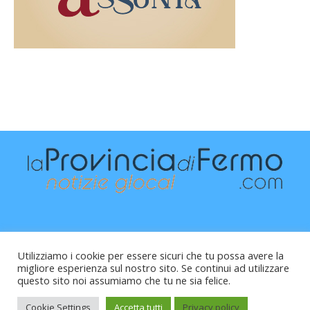
Utilizziamo i cookie per essere sicuri che tu possa avere la
migliore esperienza sul nostro sito. Se continui ad utilizzare
questo sito noi assumiamo che tu ne sia felice.
Raffaele Vitali - via Leopardi 10 - 61121 Pesaro (PU) -
Cod.Fisc VTLRFL77B02L500Y - Testata giornalistica, aut.
Cookie Settings
Accetta tutti
Privacy policy