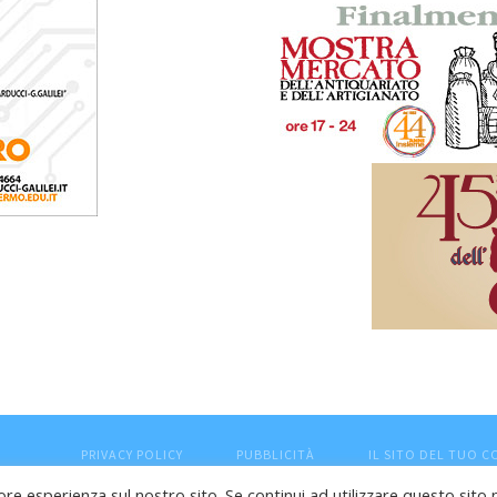
PRIVACY POLICY
PUBBLICITÀ
IL SITO DEL TUO 
ore esperienza sul nostro sito. Se continui ad utilizzare questo sito 