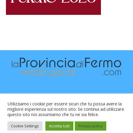
Utilizziamo i cookie per essere sicuri che tu possa avere la
migliore esperienza sul nostro sito. Se continui ad utilizzare
questo sito noi assumiamo che tu ne sia felice.
Raffaele Vitali - via Leopardi 10 - 61121 Pesaro (PU) -
Cod.Fisc VTLRFL77B02L500Y - Testata giornalistica, aut.
Cookie Settings
Accetta tutti
Privacy policy
Trib.Fermo n.04/2010 del 05/08/2010