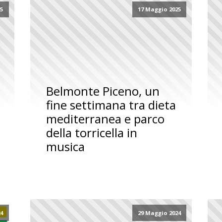
25
17 Maggio 2025
Belmonte Piceno, un
fine settimana tra dieta
mediterranea e parco
della torricella in
musica
24
29 Maggio 2024