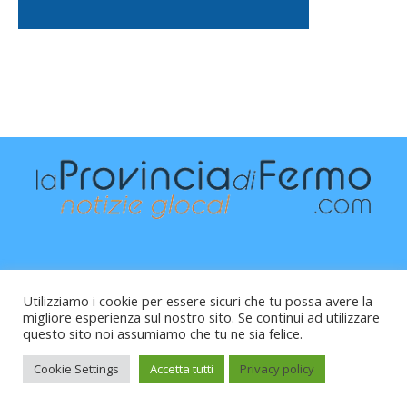
Utilizziamo i cookie per essere sicuri che tu possa avere la
migliore esperienza sul nostro sito. Se continui ad utilizzare
questo sito noi assumiamo che tu ne sia felice.
Raffaele Vitali - via Leopardi 10 - 61121 Pesaro (PU) -
Cod.Fisc VTLRFL77B02L500Y - Testata giornalistica, aut.
Cookie Settings
Accetta tutti
Privacy policy
Trib.Fermo n.04/2010 del 05/08/2010