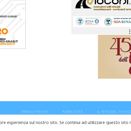
PRIVACY POLICY
PUBBLICITÀ
IL SITO DEL TUO 
ore esperienza sul nostro sito. Se continui ad utilizzare questo sito 
esaro (PU) - Cod.Fisc VTLRFL77B02L500Y - Testata giornalisti