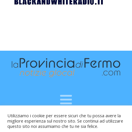
Utilizziamo i cookie per essere sicuri che tu possa avere la
Raffaele Vitali - via Leopardi 10 - 61121 Pesaro (PU) -
migliore esperienza sul nostro sito. Se continui ad utilizzare
Cod.Fisc VTLRFL77B02L500Y - Testata giornalistica, aut.
questo sito noi assumiamo che tu ne sia felice.