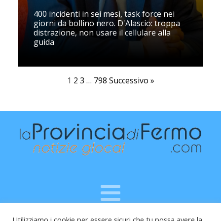
400 incidenti in sei mesi, task force nei
giorni da bollino nero. D'Alascio: troppa
distrazione, non usare il cellulare alla
guida
1
2
3
…
798
Successivo »
Utilizziamo i cookie per essere sicuri che tu possa avere la