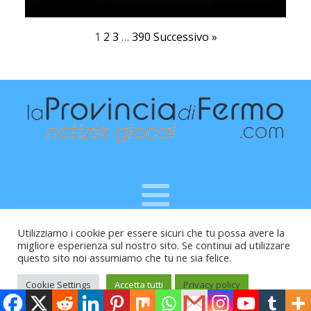
1
2
3
…
390
Successivo »
Utilizziamo i cookie per essere sicuri che tu possa avere la
Raffaele Vitali - via Leopardi 10 - 61121 Pesaro (PU) -
migliore esperienza sul nostro sito. Se continui ad utilizzare
Cod.Fisc VTLRFL77B02L500Y - Testata giornalistica, aut.
questo sito noi assumiamo che tu ne sia felice.
Trib.Fermo n.04/2010 del 05/08/2010
Cookie Settings
Accetta tutti
Privacy policy