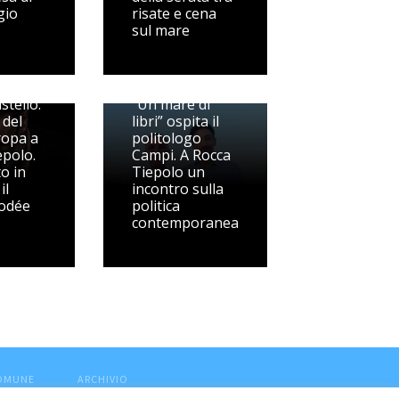
gio
risate e cena
sul mare
stello:
“Un mare di
 del
libri” ospita il
ropa a
politologo
epolo.
Campi. A Rocca
to in
Tiepolo un
il
incontro sulla
odée
politica
contemporanea
COMUNE
ARCHIVIO