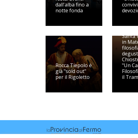
dall'alba fino a
convivi
notte fonda
devozi
Santa V
in Mat
filosof
degust
Chiostr
Rocca Tiepolo è
"Un Cal
già "sold out"
Filosof
per il Rigoletto
il Tra