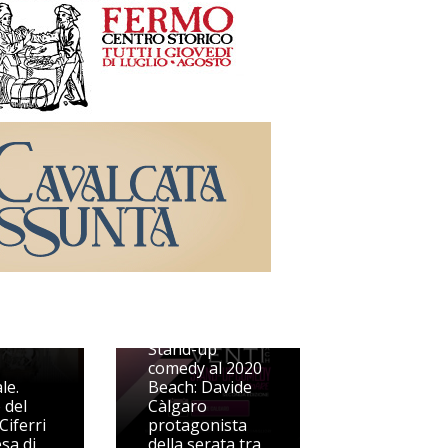
l
ico
a
7
Stand-up
comedy al 2020
le.
Beach: Davide
 del
Càlgaro
Ciferri
protagonista
esa di
della serata tra