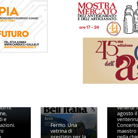
Il Festiva
ival del
organist
dura
festeggi
iorni:
venerdì 
ne,
agosto il
i e
ventenna
azioni.
Fermo. Una
Concerto
i:
vetrina di
maestro 
e
prestigio per la
nella chi