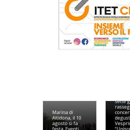
Il “Fest
mare” 
sette g
rasseg
Marina di
concert
Altidona, il 10
degust
agosto si fa
Vesprin
festa. Eventi
“Unisc