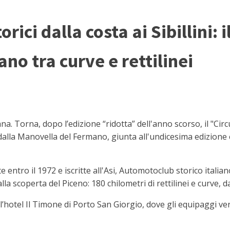
ici dalla costa ai Sibillini: i
o tra curve e rettilinei
na. Torna, dopo l’edizione “ridotta” dell'anno scorso, il "Ci
alla Manovella del Fermano, giunta all'undicesima edizione e
e entro il 1972 e iscritte all'Asi, Automotoclub storico italian
lla scoperta del Piceno: 180 chilometri di rettilinei e curve, da
 all’hotel Il Timone di Porto San Giorgio, dove gli equipaggi ve