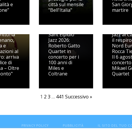
alità e
città sul mensile
San Gior
one”
"Bell'Italia"
martire
ittoria
Sant'Elpidio
Jazz al Ca
enano,
Jazz 2026:
il respiro
ia e
Roberto Gatto
Nord Eu
azioni al
Quartet in
Rocca Ti
o: arriva
concerto per i
Il 6 agos
ice di
100 anni di
concerto 
ia – Oltre
Miles e
Mikael G
monto"
Coltrane
Quartet
1
2
3
…
441
Successivo »
PRIVACY POLICY
PUBBLICITÀ
IL SITO DEL TUO 