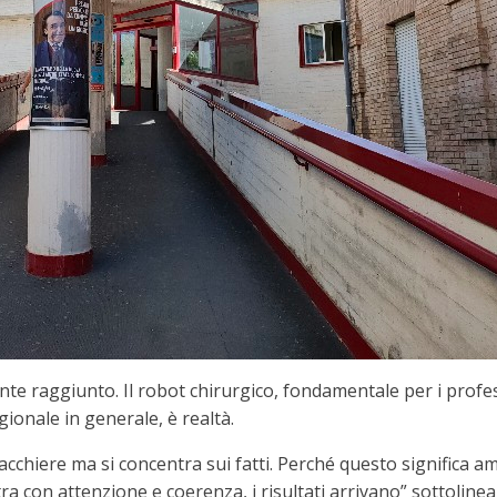
e raggiunto. Il robot chirurgico, fondamentale per i professio
egionale in generale, è realtà.
chiere ma si concentra sui fatti. Perché questo significa amm
a con attenzione e coerenza, i risultati arrivano” sottoline