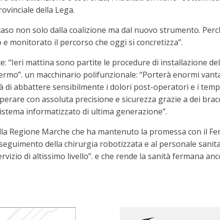
provinciale della Lega.
caso non solo dalla coalizione ma dal nuovo strumento. Perc
e monitorato il percorso che oggi si concretizza”.
ice: “Ieri mattina sono partite le procedure di installazione 
Fermo”. un macchinario polifunzionale: “Porterà enormi vantag
à di abbattere sensibilmente i dolori post-operatori e i temp
di operare con assoluta precisione e sicurezza grazie a dei br
 sistema informatizzato di ultima generazione”.
 alla Regione Marche che ha mantenuto la promessa con il F
nseguimento della chirurgia robotizzata e al personale sanita
vizio di altissimo livello”. e che rende la sanità fermana anc