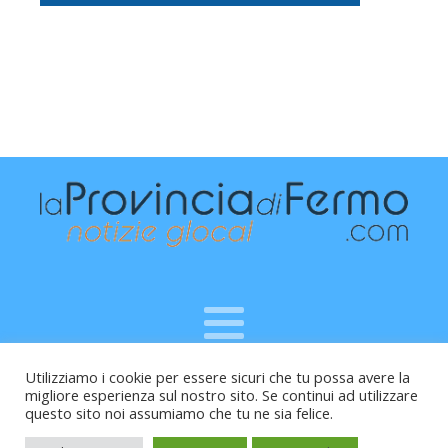
Utilizziamo i cookie per essere sicuri che tu possa avere la
Raffaele Vitali - via Leopardi 10 - 61121 Pesaro (PU) -
migliore esperienza sul nostro sito. Se continui ad utilizzare
Cod.Fisc VTLRFL77B02L500Y - Testata giornalistica, aut.
questo sito noi assumiamo che tu ne sia felice.
Trib.Fermo n.04/2010 del 05/08/2010