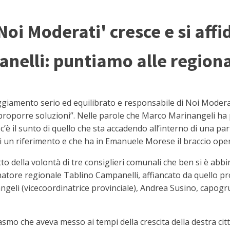
Noi Moderati' cresce e si aff
nelli: puntiamo alle regiona
amento serio ed equilibrato e responsabile di Noi Moderati
 proporre soluzioni”. Nelle parole che Marco Marinangeli ha p
’è il sunto di quello che sta accadendo all’interno di una part
i un riferimento e che ha in Emanuele Morese il braccio oper
to della volontà di tre consiglieri comunali che ben si è abbin
inatore regionale Tablino Campanelli, affiancato da quello p
inangeli (vicecoordinatrice provinciale), Andrea Susino, cap
o che aveva messo ai tempi della crescita della destra cittad