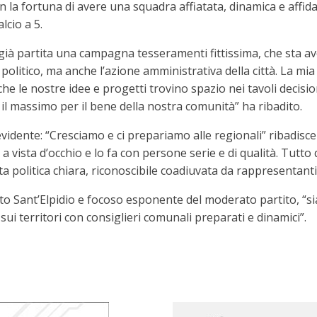
 la fortuna di avere una squadra affiatata, dinamica e affid
lcio a 5.
 è già partita una campagna tesseramenti fittissima, che sta 
litico, ma anche l’azione amministrativa della città. La mia p
e le nostre idee e progetti trovino spazio nei tavoli decisional
il massimo per il bene della nostra comunità” ha ribadito.
vidente: “Cresciamo e ci prepariamo alle regionali” ribadisce
a vista d’occhio e lo fa con persone serie e di qualità. Tutto
ta politica chiara, riconoscibile coadiuvata da rappresentanti c
rto Sant’Elpidio e focoso esponente del moderato partito, “s
sui territori con consiglieri comunali preparati e dinamici”.