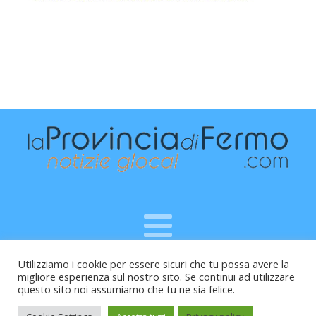
Utilizziamo i cookie per essere sicuri che tu possa avere la
Raffaele Vitali - via Leopardi 10 - 61121 Pesaro (PU) -
migliore esperienza sul nostro sito. Se continui ad utilizzare
Cod.Fisc VTLRFL77B02L500Y - Testata giornalistica, aut.
questo sito noi assumiamo che tu ne sia felice.
Trib.Fermo n.04/2010 del 05/08/2010