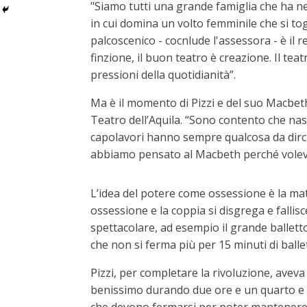
"Siamo tutti una grande famiglia che ha nel
in cui domina un volto femminile che si tog
palcoscenico - cocnlude l'assessora - è il r
finzione, il buon teatro è creazione. Il te
pressioni della quotidianità”.
Ma è il momento di Pizzi e del suo Macbeth 
Teatro dell’Aquila. “Sono contento che nas
capolavori hanno sempre qualcosa da dirci 
abbiamo pensato al Macbeth perché volevo p
L’idea del potere come ossessione è la matr
ossessione e la coppia si disgrega e falli
spettacolare, ad esempio il grande balletto
che non si ferma più per 15 minuti di bal
Pizzi, per completare la rivoluzione, avev
benissimo durando due ore e un quarto e m