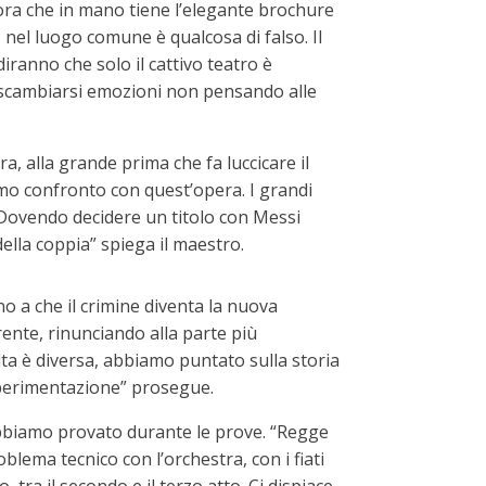
ssora che in mano tiene l’elegante brochure
 nel luogo comune è qualcosa di falso. Il
diranno che solo il cattivo teatro è
cui scambiarsi emozioni non pensando alle
, alla grande prima che fa luccicare il
imo confronto con quest’opera. I grandi
 Dovendo decidere un titolo con Messi
ella coppia” spiega il maestro.
no a che il crimine diventa la nuova
rente, rinunciando alla parte più
lta è diversa, abbiamo puntato sulla storia
 sperimentazione” prosegue.
’abbiamo provato durante le prove. “Regge
ema tecnico con l’orchestra, con i fiati