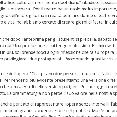
l’ufficio cultura il riferimento quotidiano” ribadisce l’asse
lie la maschera. “Per il teatro ha un ruolo molto importante,
egno dell’imbroglio, ma in realtà uomini e donne di teatro vi 
atro è vita. noi abbiamo cercato di creare giorni di festa, in 
che dopo l’anteprima per gli studenti si prepara, sabato sera
ca qui. Una produzione a cui tengo moltissimo. È il mio sett
in più, sorprendendoci a ogni riflessione che fa sull’opera.
rivilegiare i due protagonisti. Raccontando quasi la crisi d
ice dell’opera. “Ci aspirano due persone, una aiuta l’altra fi
sce. Per renderlo più evidente presentiamo una versione diffe
 che amava Verdi nelle versioni parigine. Per noi oggi la sce
letto. La drammaturgia non perde il suo valore nella nostra
a anche pensato di rappresentare l’opera senza intervalli, l
antiene grande concentrazione nel pubblico. Ma c’è un probl