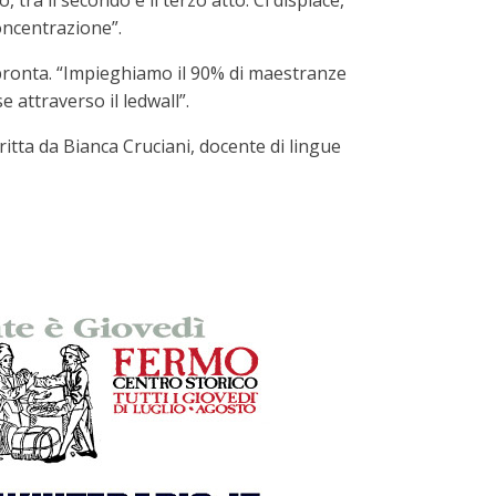
 tra il secondo e il terzo atto. Ci dispiace,
oncentrazione”.
è pronta. “Impieghiamo il 90% di maestranze
e attraverso il ledwall”.
ritta da Bianca Cruciani, docente di lingue