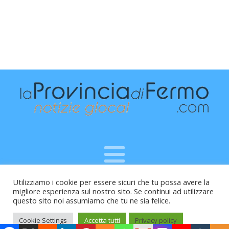
Utilizziamo i cookie per essere sicuri che tu possa avere la
Raffaele Vitali - via Leopardi 10 - 61121 Pesaro (PU) -
migliore esperienza sul nostro sito. Se continui ad utilizzare
Cod.Fisc VTLRFL77B02L500Y - Testata giornalistica, aut.
questo sito noi assumiamo che tu ne sia felice.
Trib.Fermo n.04/2010 del 05/08/2010
Cookie Settings
Accetta tutti
Privacy policy