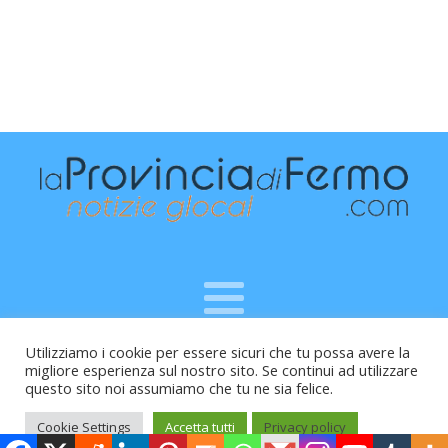
Utilizziamo i cookie per essere sicuri che tu possa avere la
Raffaele Vitali - via Leopardi 10 - 61121 Pesaro (PU) -
migliore esperienza sul nostro sito. Se continui ad utilizzare
Cod.Fisc VTLRFL77B02L500Y - Testata giornalistica, aut.
questo sito noi assumiamo che tu ne sia felice.
Trib.Fermo n.04/2010 del 05/08/2010
Cookie Settings
Accetta tutti
Privacy policy