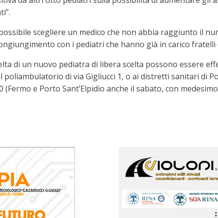
a da altri otto pediatri sulla possibilità di aumentare gli ass
i”.
 possibile scegliere un medico che non abbia raggiunto il nu
ongiungimento con i pediatri che hanno già in carico fratelli 
elta di un nuovo pediatra di libera scelta possono essere effe
 poliambulatorio di via Gigliucci 1, o ai distretti sanitari di 
3.30 (Fermo e Porto Sant’Elpidio anche il sabato, con medesimo