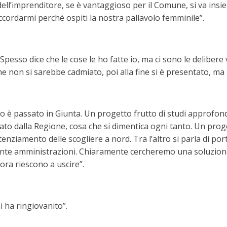
ell’imprenditore, se è vantaggioso per il Comune, si va insi
ccordarmi perché ospiti la nostra pallavolo femminile”.
pesso dice che le cose le ho fatte io, ma ci sono le delibere 
e non si sarebbe cadmiato, poi alla fine si è presentato, ma lu
 è passato in Giunta. Un progetto frutto di studi approfondit
llato dalla Regione, cosa che si dimentica ogni tanto. Un pro
enziamento delle scogliere a nord. Tra l’altro si parla di po
tante amministrazioni. Chiaramente cercheremo una soluzion
ora riescono a uscire”.
 ha ringiovanito”.