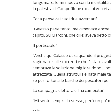
lungomare. Io mi muovo con la mentalità d
la palestra di Campofilone con cui vorrei a
Cosa pensa dei suoi due avversari?
“Galasso parla tanto, ma dimentica anche. S
capito. Su Marconi, che dire: aveva detto ch
Il porticciolo?
“Anche qui Galasso c’era quando il progetto
ragionato sulle correnti e che è stato ava
sembrava la soluzione migliore dopo il pot
attrezzata. Quella struttura è nata male 
se per fortuna le barche dei pescatori per 
La campagna elettorale l’ha cambiata?
“Mi sento sempre lo stesso, però un po’ mi
r.vit.