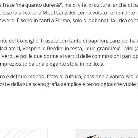
rase ‘ma quanto durerà?’, ma di vita, di cultura, anche di bask
’assessora all cultura Micol Lanzidei. Lei ha voluto fortemente
avvero. E sono in tanti a Fermo, solo di abbonati la lirica co
ente del Consiglio Trasatti con tanto di papillon, Lanzidei ha a
aci amici, Vesprini e Berdini in testa, i due grandi ‘ex’ Livini 
erdi, e poi le due donne ai vertici delle commissioni pari op
preziosito da una elegante stola in pelliccia.
tro e del suo mondo, fatto di cultura, passione e vanità. Ma
zzi e della sua scenografia semplice e tecnologica che vuole