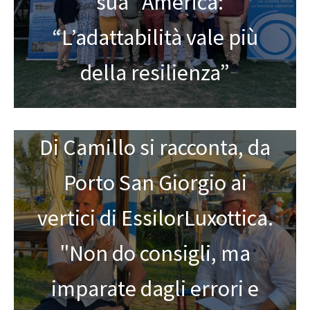
“sua” America:
“L’adattabilità vale più
della resilienza”
Di Camillo si racconta, da
Porto San Giorgio ai
vertici di EssilorLuxottica.
"Non do consigli, ma
imparate dagli errori e