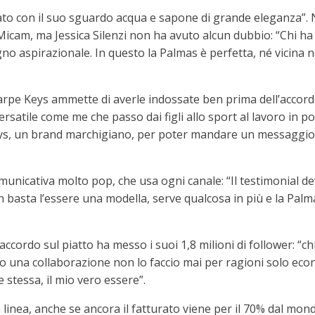
to con il suo sguardo acqua e sapone di grande eleganza”. 
Micam, ma Jessica Silenzi non ha avuto alcun dubbio: “Chi ha 
 aspirazionale. In questo la Palmas è perfetta, né vicina n
carpe Keys ammette di averle indossate ben prima dell’accord
rsatile come me che passo dai figli allo sport al lavoro in po
s, un brand marchigiano, per poter mandare un messaggio fo
unicativa molto pop, che usa ogni canale: “Il testimonial de
Non basta l’essere una modella, serve qualcosa in più e la Palm
accordo sul piatto ha messo i suoi 1,8 milioni di follower: “
ndo una collaborazione non lo faccio mai per ragioni solo eco
stessa, il mio vero essere”.
 linea, anche se ancora il fatturato viene per il 70% dal m