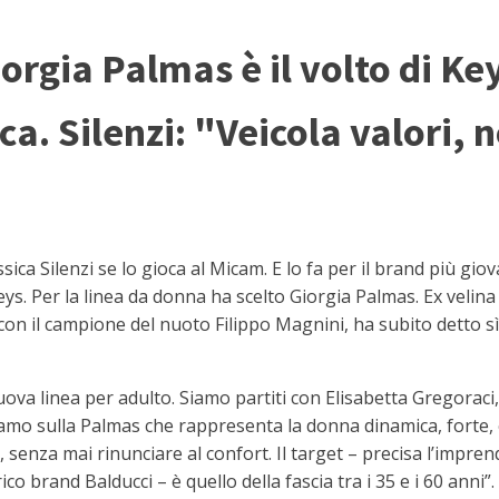
Giorgia Palmas è il volto di K
a. Silenzi: "Veicola valori, 
ca Silenzi se lo gioca al Micam. E lo fa per il brand più gio
 Per la linea da donna ha scelto Giorgia Palmas. Ex velina di
on il campione del nuoto Filippo Magnini, ha subito detto s
ova linea per adulto. Siamo partiti con Elisabetta Gregoraci,
o sulla Palmas che rappresenta la donna dinamica, forte, ca
, senza mai rinunciare al confort. Il target – precisa l’impre
o brand Balducci – è quello della fascia tra i 35 e i 60 anni”.