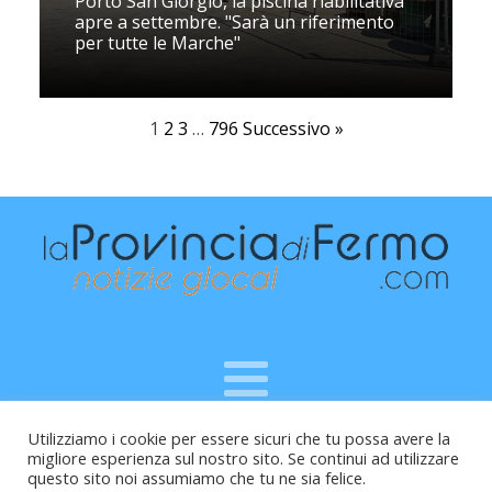
Porto San Giorgio, la piscina riabilitativa
apre a settembre. "Sarà un riferimento
per tutte le Marche"
1
2
3
…
796
Successivo »
Utilizziamo i cookie per essere sicuri che tu possa avere la
Raffaele Vitali - via Leopardi 10 - 61121 Pesaro (PU) -
migliore esperienza sul nostro sito. Se continui ad utilizzare
Cod.Fisc VTLRFL77B02L500Y - Testata giornalistica, aut.
questo sito noi assumiamo che tu ne sia felice.