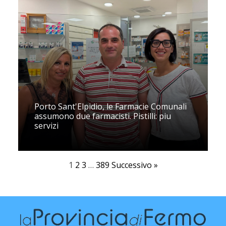
Porto Sant'Elpidio, le Farmacie Comunali
assumono due farmacisti. Pistilli: piu
servizi
1
2
3
…
389
Successivo »