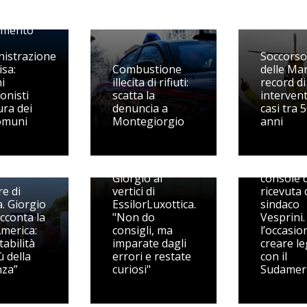
Rinaldo,
ato il
amento
nistrazione
Soccorso
isa:
Combustione
delle Ma
ni
illecita di rifiuti:
record di
onisti
scatta la
intervent
Alla ricer
ura dei
denuncia a
casi tra 
nonno
omuni
Montegiorgio
anni
Malatest
Di Camillo si
storica
racconta, da
dell’emi
Porto San
e futura
Giorgio ai
console d
e di
vertici di
ricevuta 
a. Giorgio
EssilorLuxottica.
sindaco
acconta la
"Non do
Vesprini. 
America:
consigli, ma
l’occasio
tabilità
imparate dagli
creare l
ù della
errori e restate
con il
nza”
curiosi"
Sudameri