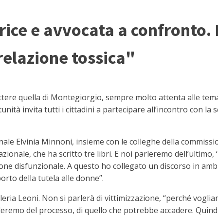
trice e avvocata a confronto
relazione tossica"
 quella di Montegiorgio, sempre molto attenta alle tematiche 
tà invita tutti i cittadini a partecipare all’incontro con la s
nale Elvinia Minnoni, insieme con le colleghe della commissio
ionale, che ha scritto tre libri. E noi parleremo dell’ultimo, ‘
ione disfunzionale. A questo ho collegato un discorso in ambit
porto della tutela alle donne”.
leria Leoni. Non si parlerà di vittimizzazione, “perché vogli
leremo del processo, di quello che potrebbe accadere. Quindi