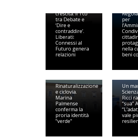
come
Monte 
strumento di
approv
crescita: il Tco
Regol
tra Debate e
per
‘Dire e
l’Ammi
contraddire’.
Condiv
Liberati:
cittadi
Connessi al
protag
Futuro genera
nella c
relazioni
beni c
Rinaturalizzazione
Un mar
e ciclovia.
Scienz
Marina
Ricci r
Palmense
“sua” 
conferma la
“L’adat
proria identità
vale pi
"verde"
resilie