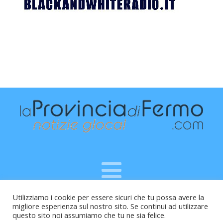
Utilizziamo i cookie per essere sicuri che tu possa avere la
Raffaele Vitali - via Leopardi 10 - 61121 Pesaro (PU) -
migliore esperienza sul nostro sito. Se continui ad utilizzare
Cod.Fisc VTLRFL77B02L500Y - Testata giornalistica, aut.
questo sito noi assumiamo che tu ne sia felice.