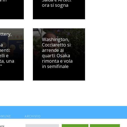
ora si sogna
ttery,
Washington,
na
Cocciaretto si
enti:
arrende ai
lli e
quarti: Osaka
ta, una
rimonta e vola
"
in semifinale
COMUNE
ARCHIVIO
noi