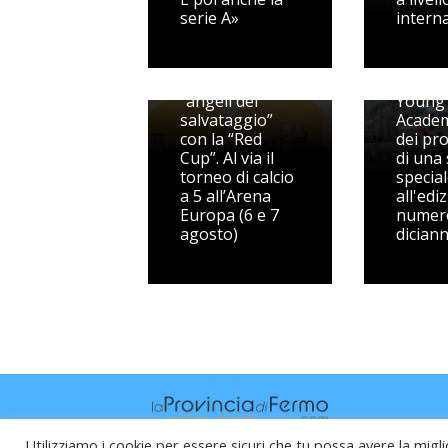
serie A»
intern
Scendono in
campo gli
Beach 
“angeli del
Young
salvataggio”
Academ
con la “Red
dei pr
Cup”. Al via il
di una 
torneo di calcio
specia
a 5 all’Arena
all'edi
Europa (6 e 7
numer
agosto)
dician
Utilizziamo i cookie per essere sicuri che tu possa avere la migli