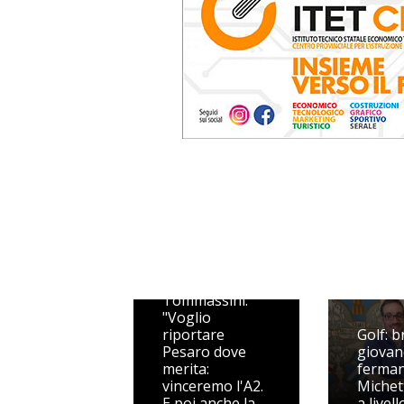
VL Pesaro, CMT
è title sponsor.
Arceci: "Un
regalo alla
città".
Tommassini:
"Voglio
riportare
Golf: br
Pesaro dove
giovan
merita:
ferman
vinceremo l'A2.
Michet
E poi anche la
a livell