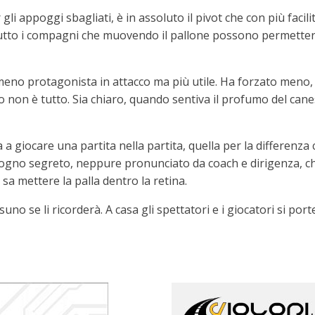
i appoggi sbagliati, è in assoluto il pivot che con più facil
utto i compagni che muovendo il pallone possono permettergl
no protagonista in attacco ma più utile. Ha forzato meno, ha
no non è tutto. Sia chiaro, quando sentiva il profumo del can
ia a giocare una partita nella partita, quella per la differenza
l sogno segreto, neppure pronunciato da coach e dirigenza, c
sa mettere la palla dentro la retina.
uno se li ricorderà. A casa gli spettatori e i giocatori si por