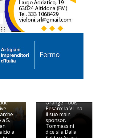
Nasce la CMT
due
Orange Tools
ive
Pesaro: la VL ha
arche
il suo main
 a 5.
sponsor.
San
Tommassini
alcio a
dice sì a Dalla
a in
Salda e Arceci: