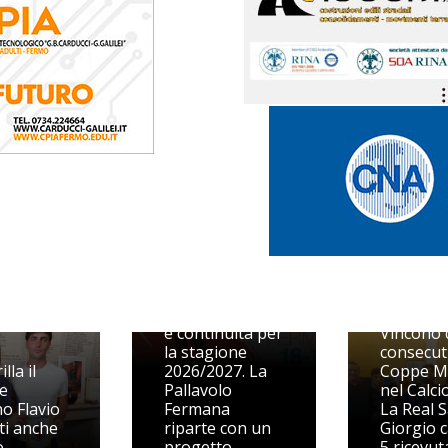
Dal Volley S3
alle prime
squadre, qualità
e continuità per
Vincono 
la stagione
consecut
illa il
2026/2027. La
Coppe M
e
Pallavolo
nel Calcio
o Flavio
Fermana
La Real 
ti anche
riparte con un
Giorgio c
o
progetto
5 ricevut