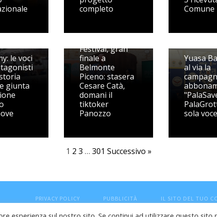
azionale
completo
Comune
Volley
Picenum
Festival, gran
y: le voci
finale a
Yuasa Ba
otagonisti
Belmonte
al via la
storia
Piceno: stasera
campag
le giunta
Cesare Catà,
abbonam
zione
domani il
"PalaSave
o
tiktoker
PalaGrot
nove
Panozzo
sola voce
1
2
3
…
301
Successivo »
PRIVACY POLICY
PUBBLICITÀ
IL SITO DEL TUO 
ore esperienza sul nostro sito. Se continui ad utilizzare questo sito 