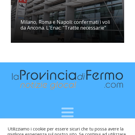
Milano, Roma e Napoli: confermati i voli
da Ancona. L'Enac: "Tratte necessarie"
Utilizziamo i cookie per essere sicuri che tu possa avere la
Raffaele Vitali - via Leopardi 10 - 61121 Pesaro (PU) -
migliore esperienza sul nostro sito. Se continui ad utilizzare