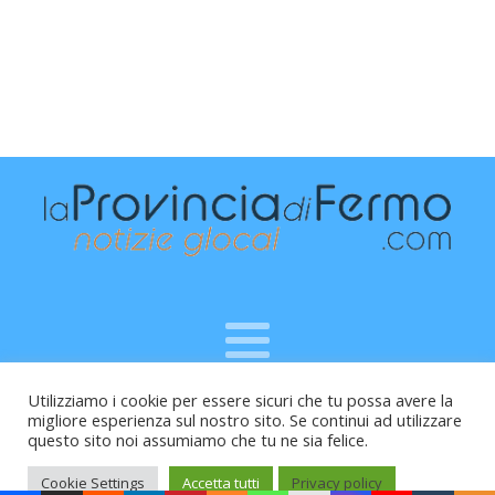
Utilizziamo i cookie per essere sicuri che tu possa avere la
Raffaele Vitali - via Leopardi 10 - 61121 Pesaro (PU) -
migliore esperienza sul nostro sito. Se continui ad utilizzare
Cod.Fisc VTLRFL77B02L500Y - Testata giornalistica, aut.
questo sito noi assumiamo che tu ne sia felice.
Trib.Fermo n.04/2010 del 05/08/2010
Cookie Settings
Accetta tutti
Privacy policy