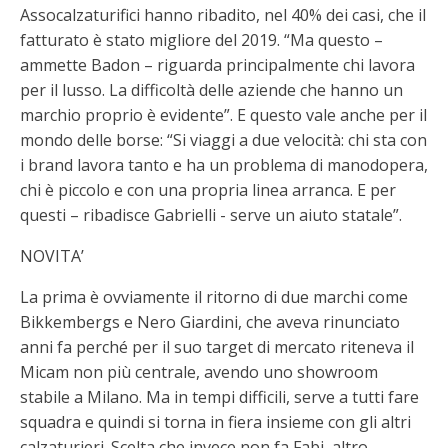
Assocalzaturifici hanno ribadito, nel 40% dei casi, che il
fatturato è stato migliore del 2019. “Ma questo –
ammette Badon – riguarda principalmente chi lavora
per il lusso. La difficoltà delle aziende che hanno un
marchio proprio è evidente”. E questo vale anche per il
mondo delle borse: “Si viaggi a due velocità: chi sta con
i brand lavora tanto e ha un problema di manodopera,
chi è piccolo e con una propria linea arranca. E per
questi – ribadisce Gabrielli - serve un aiuto statale”.
NOVITA’
La prima è ovviamente il ritorno di due marchi come
Bikkembergs e Nero Giardini, che aveva rinunciato
anni fa perché per il suo target di mercato riteneva il
Micam non più centrale, avendo uno showroom
stabile a Milano. Ma in tempi difficili, serve a tutti fare
squadra e quindi si torna in fiera insieme con gli altri
calzaturieri. Scelta che invece non fa Fabi, altro