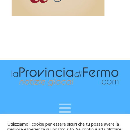
Utilizziamo i cookie per essere sicuri che tu possa avere la
Raffaele Vitali - via Leopardi 10 - 61121 Pesaro (PU) -
migliore esperienza sul nostro sito. Se continui ad utilizzare