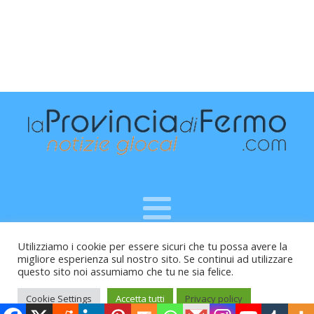
Utilizziamo i cookie per essere sicuri che tu possa avere la
Raffaele Vitali - via Leopardi 10 - 61121 Pesaro (PU) -
migliore esperienza sul nostro sito. Se continui ad utilizzare
Cod.Fisc VTLRFL77B02L500Y - Testata giornalistica, aut.
questo sito noi assumiamo che tu ne sia felice.
Trib.Fermo n.04/2010 del 05/08/2010
Cookie Settings
Accetta tutti
Privacy policy