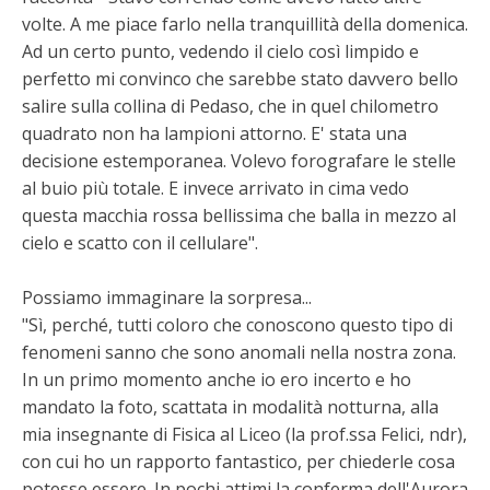
volte. A me piace farlo nella tranquillità della domenica.
Ad un certo punto, vedendo il cielo così limpido e
perfetto mi convinco che sarebbe stato davvero bello
salire sulla collina di Pedaso, che in quel chilometro
quadrato non ha lampioni attorno. E' stata una
decisione estemporanea. Volevo forografare le stelle
al buio più totale. E invece arrivato in cima vedo
questa macchia rossa bellissima che balla in mezzo al
cielo e scatto con il cellulare".
Possiamo immaginare la sorpresa...
"Sì, perché, tutti coloro che conoscono questo tipo di
fenomeni sanno che sono anomali nella nostra zona.
In un primo momento anche io ero incerto e ho
mandato la foto, scattata in modalità notturna, alla
mia insegnante di Fisica al Liceo (la prof.ssa Felici, ndr),
con cui ho un rapporto fantastico, per chiederle cosa
potesse essere. In pochi attimi la conferma dell'Aurora