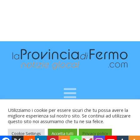
Utilizziamo i cookie per essere sicuri che tu possa avere la
Raffaele Vitali - via Leopardi 10 - 61121 Pesaro (PU) -
migliore esperienza sul nostro sito. Se continui ad utilizzare
Cod.Fisc VTLRFL77B02L500Y - Testata giornalistica, aut.
questo sito noi assumiamo che tu ne sia felice.
Trib.Fermo n.04/2010 del 05/08/2010
Cookie Settings
Accetta tutti
Privacy policy