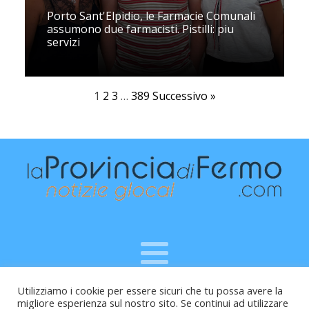
Porto Sant'Elpidio, le Farmacie Comunali
assumono due farmacisti. Pistilli: piu
servizi
1
2
3
…
389
Successivo »
Utilizziamo i cookie per essere sicuri che tu possa avere la
Raffaele Vitali - via Leopardi 10 - 61121 Pesaro (PU) -
migliore esperienza sul nostro sito. Se continui ad utilizzare