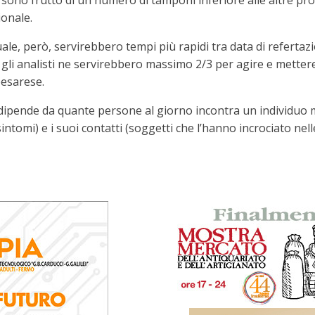
 sono frutto di un numero di tamponi inferiore alle altre pro
ionale.
e, però, servirebbero tempi più rapidi tra data di refertazion
r gli analisti ne servirebbero massimo 2/3 per agire e mette
pesarese.
 dipende da quante persone al giorno incontra un individuo ma
sintomi) e i suoi contatti (soggetti che l’hanno incrociato nelle